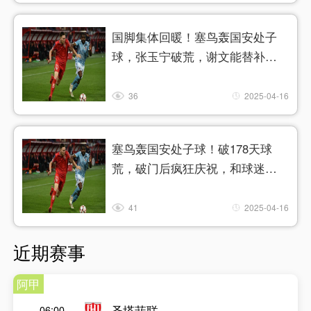
国脚集体回暖！塞鸟轰国安处子
球，张玉宁破荒，谢文能替补传
射
36
2025-04-16
塞鸟轰国安处子球！破178天球
荒，破门后疯狂庆祝，和球迷互
动
41
2025-04-16
近期赛事
阿甲
圣塔菲联
06:00