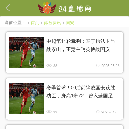
繁體
当前位置：
>
首页
>
体育资讯
>
国安
中超第11轮裁判：马宁执法玉昆
战泰山，王竞主哨英博战国安
38
2025-05-06
赛季首球！00后前锋成国安获胜
功臣，身高1米72，曾入选国足
39
2025-04-30