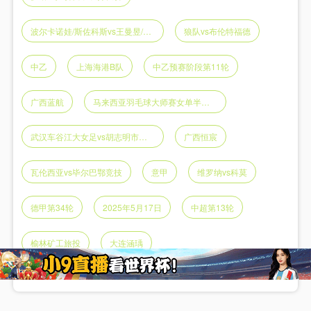
波尔卡诺娃/斯佐科斯vs王曼昱/蒯曼
狼队vs布伦特福德
中乙
上海海港B队
中乙预赛阶段第11轮
广西蓝航
马来西亚羽毛球大师赛女单半决赛
武汉车谷江大女足vs胡志明市女足
广西恒宸
瓦伦西亚vs毕尔巴鄂竞技
意甲
维罗纳vs科莫
德甲第34轮
2025年5月17日
中超第13轮
榆林矿工旅投
大连涵瑀