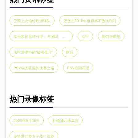
巴西上次输给欧洲球队
还是在2018年世界杯不敌比利时
库拉索世界杯分组：与德国、科特迪瓦、厄瓜多尔同组
法甲
斯特拉斯堡
法甲浪潮中的“破浪孤舟”
欧冠
PSV埃因霍温的比赛之路
PSV埃因霍温
热门录像标签
2025年5月26日
利物浦vs水晶宫
多哈世乒赛女子双打决赛