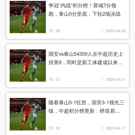
争冠“内战”积分榜！蓉城7分领
跑，泰山0分垫底，下轮2场决战
59
2025-04-28
国安vs泰山54309人在中超历史上
排第9，同时是新工体建成以来最
高
57
2025-04-21
随着泰山5-1狂胜，国安3-1领先三
镇，中超积分榜更新：榜首易
主！
32
2025-04-17