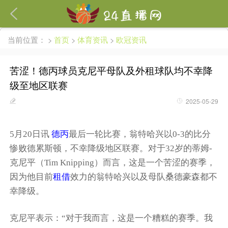
繁體
当前位置：
>
首页
>
体育资讯
>
欧冠资讯
苦涩！德丙球员克尼平母队及外租球队均不幸降
级至地区联赛
2025-05-29
5月20日讯
德丙
最后一轮比赛，翁特哈兴以0-3的比分
惨败德累斯顿，不幸降级地区联赛。对于32岁的蒂姆-
克尼平（Tim Knipping）而言，这是一个苦涩的赛季，
因为他目前
租借
效力的翁特哈兴以及母队桑德豪森都不
幸降级。
克尼平表示：“对于我而言，这是一个糟糕的赛季。我