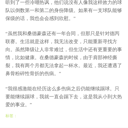
听到了一些冷嘲热讽，他们说没有人像我这样效力的球
队以倒数第一和第二的身份降级。如果有一支球队能够
保级的话，我也会会感到欣慰。”
“虽然我和桑德豪森还有一年合同，但那只是针对德丙
联赛。生活就是这样，我无法改变，只能重新寻找方
向。虽然降级让人非常难过，但生活中还有更重要的事
情，比如健康。在桑德豪森的时候，由于肩部神经撕
裂，我有两个月都无法拿起一杯水。最近，我还遭遇了
鼻骨粉碎性骨折的伤病。”
“我很感激能在经历这么多伤病之后仍能继续踢球。只
要能继续踢球，我就一直会踢下去，这是我从小到大热
爱的事业。”
标签：