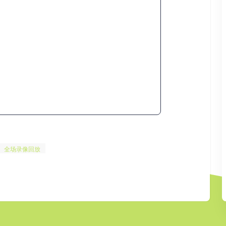
全场录像回放