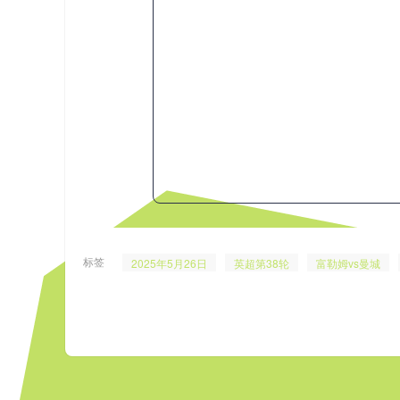
标签
2025年5月26日
英超第38轮
富勒姆vs曼城