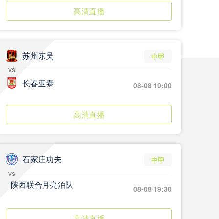
05月27日 毕尔巴鄂竞技vs巴塞罗那 全场录像回放
高清直播
标签
2025年5月26日
西甲第38轮
05月26日 博洛尼亚vs热那亚 全场录像回放
标签
2025年5月25日
意甲第38轮
苏州东吴
中甲
vs
05月25日 马来西亚羽毛球大师赛女单半决赛 山口茜vs韩悦 全场录像回放
长春亚泰
标签
2025年5月24日
马来西亚羽毛球大师赛女单半决赛
08-08 19:00
05月24日 水晶宫vs狼队 全场录像回放
高清直播
标签
2025年5月21日
英超第37轮
05月24日 亚女冠杯半决赛 武汉车谷江大女足vs胡志明市女足 全场录像回放
标签
2025年5月21日
亚女冠杯半决赛
石家庄功夫
中甲
vs
05月24日 延边龙鼎vs青岛西海岸 全场录像回放
陕西联合月亮泊队
标签
2024年5月21日
足协杯第3轮
08-08 19:30
05月23日 定南赣联vs云南玉昆 全场录像回放
高清直播