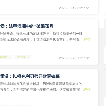
2026-05-12 01:11:29
堡：法甲浪潮中的“破浪孤舟”
波谲云诡、强队如林的足球海洋里，斯特拉斯堡恰似一叶
坚韧无比的破浪孤舟，于惊涛骇浪中执着前行，书写着属
详情
特航程。
斯特拉斯堡
法甲浪潮中的“破浪孤舟”
2025-06-28 21:11:25
因霍温：以橙色利刃劈开欧冠铁幕
赛终场哨响彻飞利浦大球场，PSV埃因霍温球员将染血的
向看台，五万球迷的声浪化作橙色海啸。这支被称作"荷甲
详情
球队，用180分