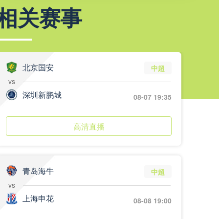
相关赛事
05月29日 利物浦vs水晶宫 全场录像回放
标签
2025年5月26日
英超第38轮
05月29日 多哈世乒赛女子双打决赛 波尔卡诺娃/斯佐科斯vs王曼昱/蒯曼 全场录像回放
标签
2025年5月26日
多哈世乒赛女子双打决赛
北京国安
中超
05月29日 狼队vs布伦特福德 全场录像回放
vs
标签
2025年5月26日
英超第38轮
深圳新鹏城
08-07 19:35
05月28日 乌迪内斯vs佛罗伦萨 全场录像回放
标签
高清直播
2025年5月26日
意甲第38轮
05月28日 亚特兰大vs帕尔马 全场录像回放
标签
2025年5月26日
意甲第38轮
青岛海牛
中超
05月28日 比利亚雷亚尔vs塞维利亚 全场录像回放
vs
标签
2025年5月26日
西甲第38轮
上海申花
08-08 19:00