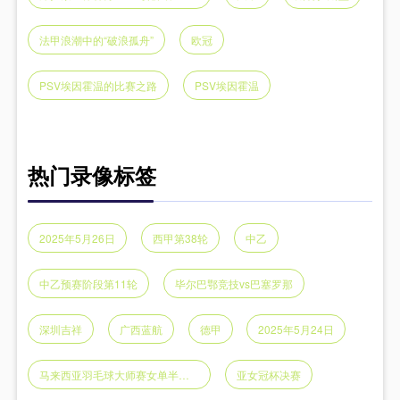
法甲浪潮中的“破浪孤舟”
欧冠
PSV埃因霍温的比赛之路
PSV埃因霍温
热门录像标签
2025年5月26日
西甲第38轮
中乙
中乙预赛阶段第11轮
毕尔巴鄂竞技vs巴塞罗那
深圳吉祥
广西蓝航
德甲
2025年5月24日
马来西亚羽毛球大师赛女单半决赛
亚女冠杯决赛