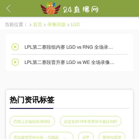
繁體
当前位置：
>
首页
>
录像回放
>
LGD
LPL第二赛段组内赛 LGD vs RNG 全场录像回放
LPL第二赛段晋升赛 LGD vs WE 全场录像回放
热门资讯标签
巴西上次输给欧洲球队
还是在2018年世界杯不敌比利时
库拉索世界杯分组：与德国、科特迪瓦、厄瓜多尔同组
法甲
斯特拉斯堡